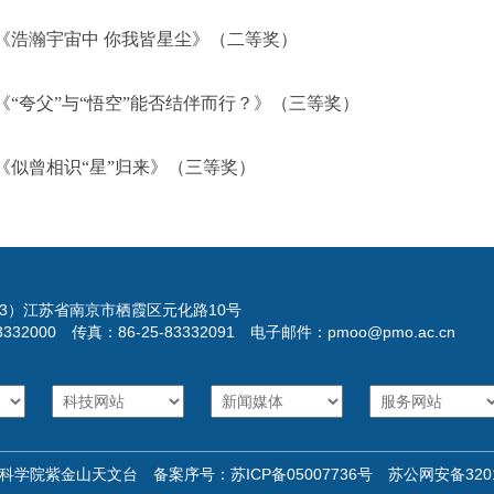
瀚宇宙中 你我皆星尘》（二等奖）
夸父”与“悟空”能否结伴而行？》（三等奖）
曾相识“星”归来》（三等奖）
023）江苏省南京市栖霞区元化路10号
3332000 传真：86-25-83332091 电子邮件：pmoo@pmo.ac.cn
科学院紫金山天文台 备案序号：
苏ICP备05007736号
苏公网安备32011