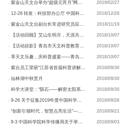
紫金山天文台举办“超级元宵月”网络直播活动
2019/02/27
12-28 转发：科技部办公厅 中国科学院办公厅关于举办2018年全国科普微视频大赛的通知
2018/12/28
紫金山天文台副台长常进研究员应邀为南京信息工程大学师生做报告
2018/11/19
【活动回顾】艾山生明月，天涯共此时
2018/10/07
【活动掠影】青岛市天文科普教育论坛暨科学家进校园活动圆满成功
2018/10/07
享天文乐趣，庆科普盛宴——青岛观象台开展2018年全国科普日系列活动
2018/10/07
紫台员工荣获“江苏省首届科普讲解大赛”优秀奖
2018/09/30
仙林湖中秋赏月
2018/09/30
科学大讲堂：“陨石——解密太阳系的前世今生”
2018/09/30
9-26 关于征集2019年度中国科学院科普项目的通知
2018/09/26
“创新引领时代，智慧点亮生活”——紫金山天文台参加2018年全国科普日南京市主场活动
2018/09/21
9-3 中国科学院科学传播局关于举办科学实验展演汇演的通知
2018/09/03