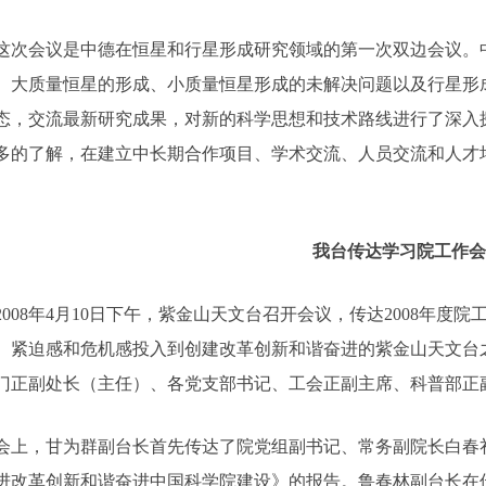
会议是中德在恒星和行星形成研究领域的第一次双边会议。中
、大质量恒星的形成、小质量恒星形成的未解决问题以及行星形
态，交流最新研究成果，对新的科学思想和技术路线进行了深入
多的了解，在建立中长期合作项目、学术交流、人员交流和人才
我台传达学习院工作会
08年4月10日下午，紫金山天文台召开会议，传达2008年度
、紧迫感和危机感投入到创建改革创新和谐奋进的紫金山天文台
门正副处长（主任）、各党支部书记、工会正副主席、科普部正
，甘为群副台长首先传达了院党组副书记、常务副院长白春礼
进改革创新和谐奋进中国科学院建设》的报告。鲁春林副台长在