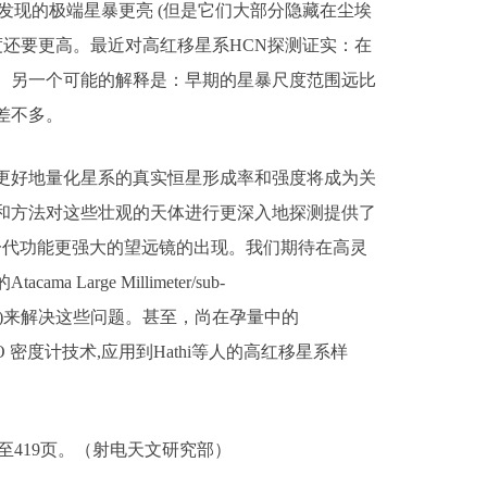
中发现的极端星暴更亮 (但是它们大部分隐藏在尘埃
体密度还要更高。最近对高红移星系HCN探测证实：在
。另一个可能的解释是：早期的星暴尺度范围远比
差不多。
好地量化星系的真实恒星形成率和强度将成为关
和方法对这些壮观的天体进行更深入地探测提供了
一代功能更强大的望远镜的出现。我们期待在高灵
ge Millimeter/sub-
escope (JWST)来解决这些问题。甚至，尚在孕量中的
人的H2CO 密度计技术,应用到Hathi等人的高红移星系样
17至419页。（射电天文研究部）