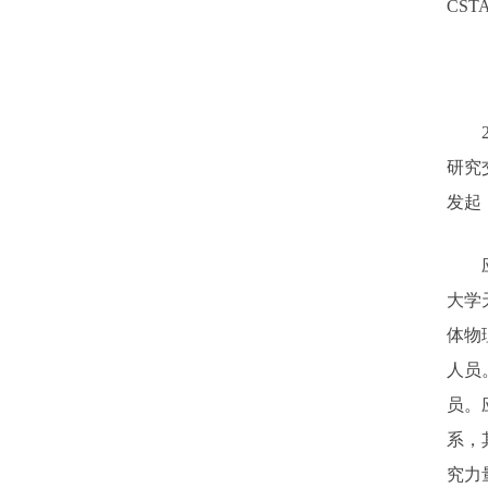
CS
20
研究
发起
应邀
大学
体物
人员
员。
系，
究力