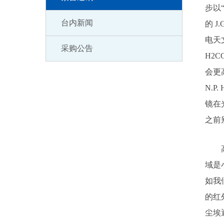
步以
台内新闻
的 J
电天
采购公告
H2
会更
N.P
镜在
之前
高煜
域是
如我
的红
尘埃