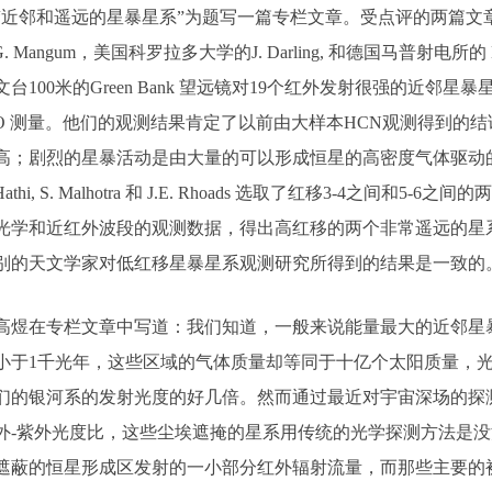
“近邻和遥远的星暴星系”为题写一篇专栏文章。受点评的两篇文
.G. Mangum，美国科罗拉多大学的J. Darling, 和德国马普射电所的 K
文台100米的Green Bank 望远镜对19个红外发射很强的近
CO 测量。他们的观测结果肯定了以前由大样本HCN观测得到的
高；剧烈的星暴活动是由大量的可以形成恒星的高密度气体驱动
. Hathi, S. Malhotra 和 J.E. Rhoads 选取了红移3-
光学和近红外波段的观测数据，得出高红移的两个非常遥远的星
别的天文学家对低红移星暴星系观测研究所得到的结果是一致
在专栏文章中写道：我们知道，一般来说能量最大的近邻星暴星系
小于1千光年，这些区域的气体质量却等同于十亿个太阳质量，
们的银河系的发射光度的好几倍。然而通过最近对宇宙深场的探
外-紫外光度比，这些尘埃遮掩的星系用传统的光学探测方法是没法探
遮蔽的恒星形成区发射的一小部分红外辐射流量，而那些主要的