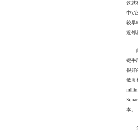
这就
中)
较早
近邻
能够
键手
很好
敏度和
mill
Squ
本。
全文