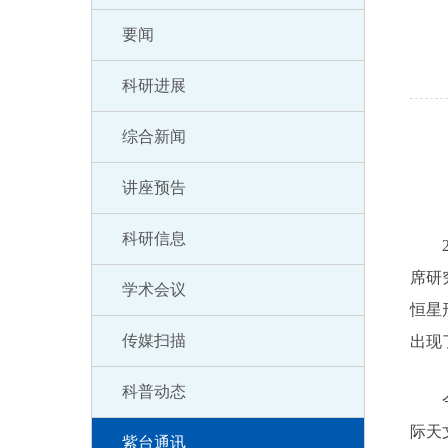
要闻
科研进展
综合新闻
讲座预告
科研信息
20
席研
学术会议
恒星
传媒扫描
出现
科普动态
今年春
际天
紫台通讯