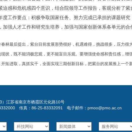
紧迫感和危机感四个意识，结合院领导工作报告，客观分析了紫
08年度工作要点：积极争取国家任务、努力完成已承担的课题研
，加强人才工作和研究生培养，加强与国家创新体系各单元的合
林最后提出，紫台目前发展形势很好，机遇难得，挑战很多，压力很大
的现状，既不能消极悲观，更不能盲目乐观。要增强使命感和责任感，增
，开拓进取，真抓实干，全面实现三期创新目标，把紫台的发展推上一个
023）江苏省南京市栖霞区元化路10号
3332000 传真：86-25-83332091 电子邮件：pmoo@pmo.ac.cn