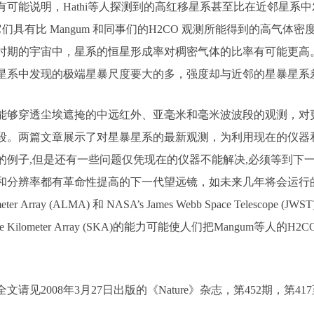
有可能说明，Hathi等人探测到的高红移星系甚至比在近邻星系
,它们具有比 Mangum 和同事们的H2CO 观测所能得到的高气
时期的宇宙中，星系的恒星形成率对稠密气体的比率有可能更高
星系中发现的极端星暴尺度要大的多，强度却与近邻的星暴星系
穿透尘埃遮掩的中远红外、亚毫米和毫米波波段的观测，对更
段。两篇文章展示了对星暴星系的最新观测，为利用现在的仪器
的例子,但是还有一些问题仅凭现在的仪器不能解决,必须等到下
分辨率都有革命性提高的下一代望远镜，如未来几年将会运行的Atacama Lar
imeter Array (ALMA) 和 NASA’s James Webb Space Tel
are Kilometer Array (SKA)的能力可能使人们把Mangum等
请见2008年3月27日出版的《Nature》杂志，第452期，第4