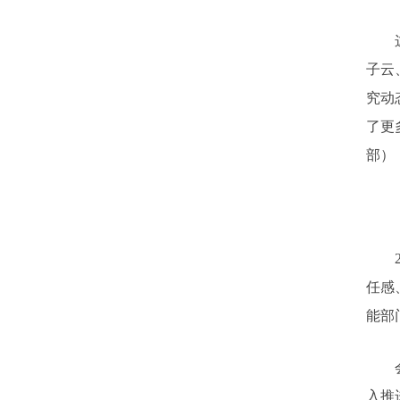
这次
子云
究动
了更
部）
20
任感
能部
会上
入推