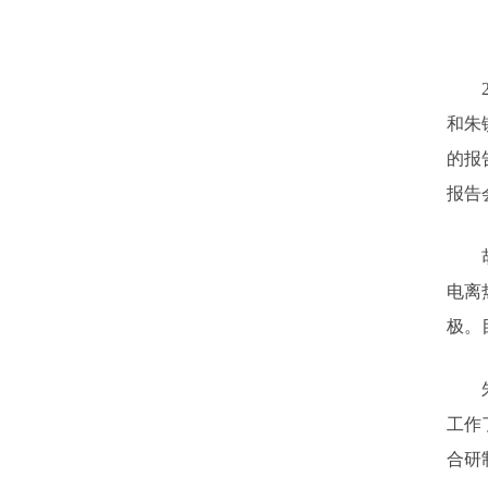
20
和朱
的报
报告
胡一
电离
极。
朱镇
工作
合研