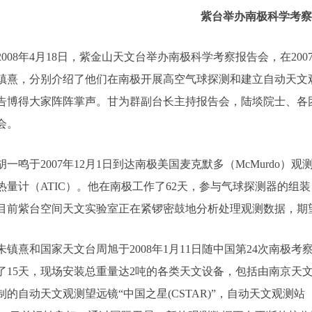
紫台举办南极科学考
08年4月18日，紫金山天文台举办南极科学考察报告会，在200
镇熹，分别介绍了他们在南极开展高空气球探测和建立自动天文
告博得大家阵阵掌声。甘为群副台长主持报告会，陆埮院士、各
会。
鸣于2007年12月1日到达南极美国麦克默多（McMurdo）
热量计（ATIC）。他在南极工作了62天，参与气球探测器的组
目前紫台空间天文实验室正在紧锣密鼓地分析处理观测数据，期
熹和国家天文台周旭于2008年1月11日随中国第24次南极考察
了15天，现场安装总重量达2吨的各类天文设备，包括由南京天
制的自动天文观测望远镜“中国之星(CSTAR)”，自动天文观测站