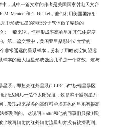
章中，其中一篇文章的作者是美国国家射电天文台
.M. Menten 和 C. Henkel，他们利用美国国家射
邻星暴星系中形成恒星的稠密分子气体做了精确的
结论：一般来说，恒星形成率高的星系其气体密度
的。第二篇文章中，美国亚里桑那州立大学的
4之间和5-6之间的两个非常遥远的星系样本，分析了用哈勃空间望远
系样本的最大恒星形成强度几乎是一个常数。这与
的。
，即超亮红外星系(ULIRGs)中极端星暴区
光度能达到几千亿个太阳光度，这是整个漩涡星系
测，发现越来越多的高红移尘埃遮掩的星系有很高
测到的。这说明 Hathi 和他的同事们只探测到
被尘埃再辐射的红外辐射流量却并没有被探测到。