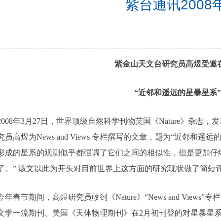
紫台通讯2008
紫金山天文台研究员高煜受邀
“近邻和遥远的星暴星系”
08年3月27日，世界顶级自然科学刊物英国《Nature》杂志
究员高煜为News and Views 专栏撰写的文章，题为“近邻和
形成的星系的观测似乎都强调了它们之间的相似性，但是更加仔
了。” 该文以此为开头对目前世界上这方面的研究现状做了简
节期间，高煜研究员收到《Nature》“News and Views”专
文学一流期刊、美国《天体物理期刊》在2月初刊登的对星暴星