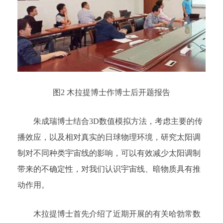
图2 木拉提博士作博士后开题报告
朱成瑞博士结合3D数值模拟方法，考虑主要的传
播效应，以及相对真实的日球物理环境，研究太阳调
制对不同种类宇宙线的影响，可以有效减少太阳调制
带来的不确定性，对我们认识宇宙线、暗物质具有推
动作用。
木拉提博士首先介绍了近期开展的有关哈勃常数