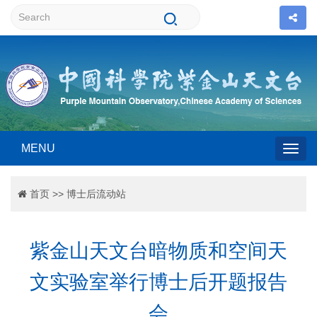
MENU
Togg
首页
>>
博士后流动站
navig
紫金山天文台暗物质和空间天
文实验室举行博士后开题报告
会