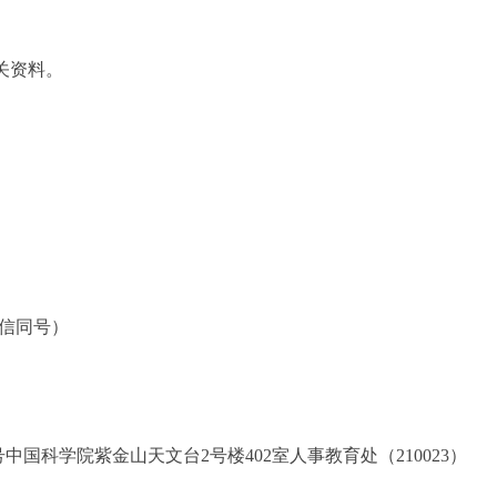
关资料。
（微信同号）
科学院紫金山天文台2号楼402室人事教育处（210023）