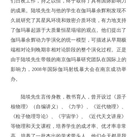
们日夜工作，持之以恒，终于取得了具有国际影响力
的成果。陆埮先生与他的学生在伽玛暴余辉刚发现不
久就研究了其星风环境和致密介质环境，有力地支持
了伽玛暴起源于大质量恒星塌缩的观点。他们提出了
伽玛暴余辉动力学演化的统一模型，可描述从早期极
端相对论到晚期非相对论阶段的整个演化过程。正是
由于陆埮先生带领的南京伽玛暴研究团队在国际上的
影响力，2008年国际伽玛射线暴大会在南京成功举
办。
陆埮先生言传身教，教书育人，曾开设过《原子
核物理》（自编讲义）、《力学》、《近代物理》、
《粒子物理导论》、《宇宙学》、《近代天文讲座》
等物理和天文课程，培养学生的成才率、优才率非常
高，培养了一批杰出的学术带头人，他们今天都是我