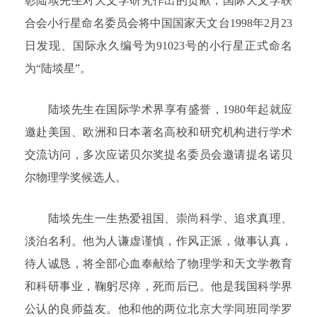
彰陆埮先生对天文学研究作出的贡献，国际天文学联
合会小行星命名委员会将中国国家天文台1998年2月23
日发现、国际永久编号为91023号的小行星正式命名
为“陆埮星”。
陆埮先生在国际学术界享有盛誉，1980年起就应
邀赴美国、欧洲和日本著名高校和研究机构进行学术
交流访问，多次应诺贝尔奖提名委员会邀请提名诺贝
尔物理学奖候选人。
陆埮先生一生热爱祖国、崇尚科学、追求真理、
淡泊名利。他为人谦虚谨慎，作风正派，做事认真，
待人诚恳，将全部心血奉献给了物理学和天文学教育
和科研事业，鞠躬尽瘁，死而后已。他是我国科学界
公认的良师益友。他和他的两位北京大学同班同学罗