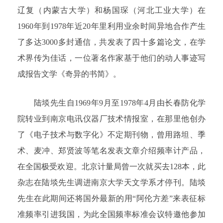
辽复（内蒙古大学）和杨国琛（河北工业大学）在
1960年到1978年近20年里利用业余时间异地合作产生
了多达3000多封通信，共发表了四十多篇论文，在学
术界传为佳话，一位著名作家基于他们的动人事迹写
成报告文学《奇异的书简》。
陆埮先生自1969年9月至1978年4月由长春防化学
院转业到南京电讯仪器厂技术情报室，在那里他创办
了《电子技术与数字化》不定期刊物，曾用路坦、季
术、麦冲、郑贤波等笔名发表文章介绍频率计产品，
在全国极受欢迎。北京计量局曾一次就买去128本，此
杂志在陆埮先生调进南京大学天文学系才停刊。陆埮
先生在此期间还将国外最新的用“阿伦方差”来表征标
准频率引进我国，为此全国频率标准会议特邀他参加