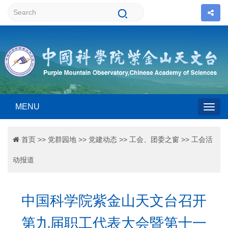
MENU
Togg
首页
>>
党群园地
>>
党建动态
>>
工会、团委之窗
>>
工会活
navig
动报道
中国科学院紫金山天文台召开
第九届职工代表大会暨第十一