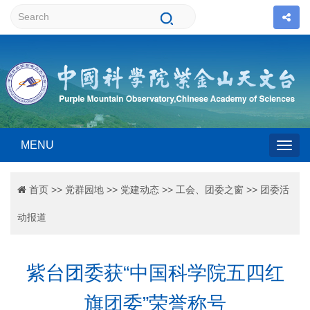
MENU
Togg
首页
>>
党群园地
>>
党建动态
>>
工会、团委之窗
>>
团委活
navig
动报道
紫台团委获“中国科学院五四红
旗团委”荣誉称号