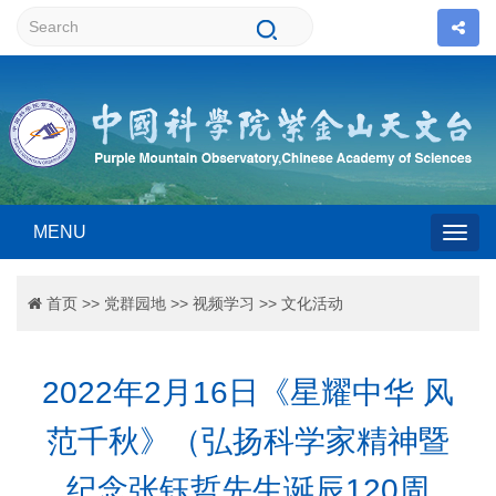
MENU
Togg
首页
>>
党群园地
>>
视频学习
>>
文化活动
navig
2022年2月16日《星耀中华 风
范千秋》（弘扬科学家精神暨
纪念张钰哲先生诞辰120周