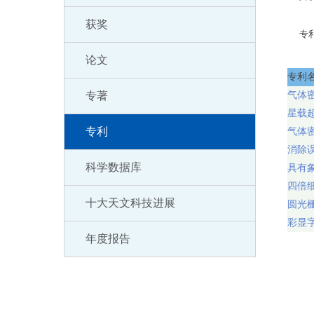
获奖
专
论文
专利
专著
气体
星载
专利
气体
消除
科学数据库
具有
四倍
十大天文科技进展
圆光
彩显
年度报告