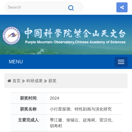
MENU
Togg
首页
科研成果
获奖
navig
获奖时间
:
2024
获奖名称
:
小行星探测、特性刻画与演化研究
主要完成人
:
季江徽、侯锡云、赵海斌、雷汉伦、
胡寿村