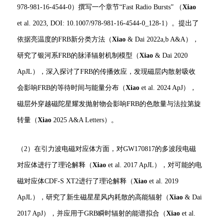
978-981-16-4544-0）撰写一个章节“Fast Radio Bursts” （
Xiao
et al. 2023, DOI: 10.1007/978-981-16-4544-0_128-1）。提出了
依据亮温度的FRB新分类方法（
Xiao
& Dai 2022a,b A&A），
研究了银河系FRB的脉泽辐射机制模型（
Xiao
& Dai 2020
ApJL），深入探讨了FRB的传播效应，发现磁层内散射吸收
会影响FRB的等待时间与能量分布（
Xiao
et al. 2024 ApJ），
磁层外穿越磁陀星耀发抛射物会影响FRB的色散量与法拉第旋
转量（
Xiao
2025 A&A Letters）。
（2）在引力波电磁对应体方面，对GW170817的多波段电磁
对应体进行了理论解释（
Xiao
et al. 2017 ApJL），对可能的电
磁对应体CDF-S XT2进行了理论解释（
Xiao
et al. 2019
ApJL），研究了新生磁星星风内耗散的高能辐射（
Xiao
& Dai
2017 ApJ），并应用于GRB瞬时辐射的能谱拟合（
Xiao
et al.