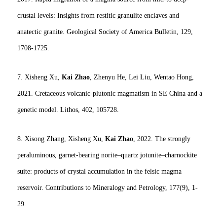
crustal levels: Insights from restitic granulite enclaves and
anatectic granite. Geological Society of America Bulletin, 129,
1708-1725.
7. Xisheng Xu,
Kai Zhao
, Zhenyu He, Lei Liu, Wentao Hong,
2021. Cretaceous volcanic-plutonic magmatism in SE China and a
genetic model. Lithos, 402, 105728.
8. Xisong Zhang, Xisheng Xu,
Kai Zhao
, 2022. The strongly
peraluminous, garnet-bearing norite–quartz jotunite–charnockite
suite: products of crystal accumulation in the felsic magma
reservoir. Contributions to Mineralogy and Petrology, 177(9), 1-
29.