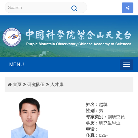
MENU
Togg
首页
研究队伍
人才库
navig
姓名：
赵凯
性别：
男
专家类别：
副研究员
学历：
研究生毕业
电话：
传真：
025-