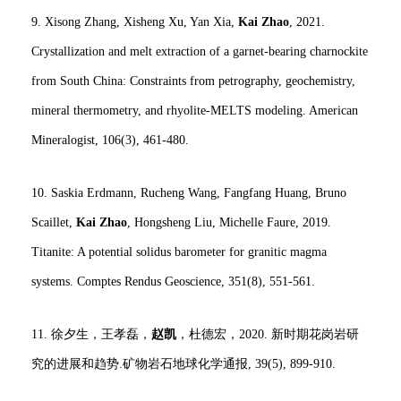
9. Xisong Zhang, Xisheng Xu, Yan Xia,
Kai Zhao
, 2021.
Crystallization and melt extraction of a garnet-bearing charnockite
from South China: Constraints from petrography, geochemistry,
mineral thermometry, and rhyolite-MELTS modeling. American
Mineralogist, 106(3), 461-480.
10. Saskia Erdmann, Rucheng Wang, Fangfang Huang, Bruno
Scaillet,
Kai Zhao
, Hongsheng Liu, Michelle Faure, 2019.
Titanite: A potential solidus barometer for granitic magma
systems. Comptes Rendus Geoscience, 351(8), 551-561.
11. 徐夕生，王孝磊，
赵凯
，杜德宏，2020. 新时期花岗岩研
究的进展和趋势.矿物岩石地球化学通报, 39(5), 899-910.