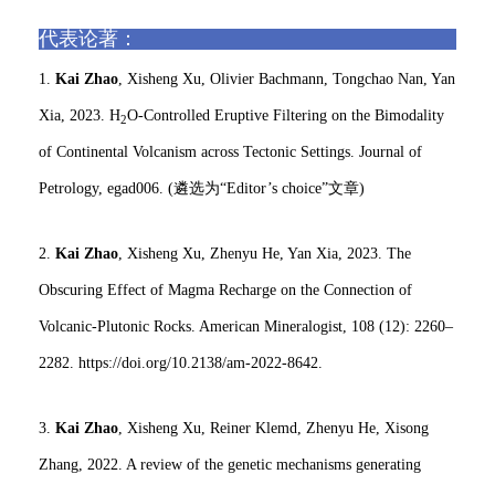
代表论著：
1.
Kai Zhao
, Xisheng Xu, Olivier Bachmann, Tongchao Nan, Yan
Xia, 2023. H
O-Controlled Eruptive Filtering on the Bimodality
2
of Continental Volcanism across Tectonic Settings. Journal of
Petrology, egad006. (遴选为“Editor’s choice”文章)
2.
Kai Zhao
, Xisheng Xu, Zhenyu He, Yan Xia, 2023. The
Obscuring Effect of Magma Recharge on the Connection of
Volcanic-Plutonic Rocks. American Mineralogist, 108 (12): 2260–
2282. https://doi.org/10.2138/am-2022-8642.
3.
Kai Zhao
, Xisheng Xu, Reiner Klemd, Zhenyu He, Xisong
Zhang, 2022. A review of the genetic mechanisms generating