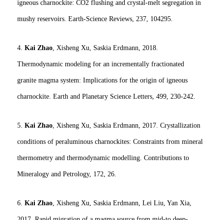
igneous charnockite: CO2 flushing and crystal-melt segregation in
mushy reservoirs. Earth-Science Reviews, 237, 104295.
4.
Kai Zhao
, Xisheng Xu, Saskia Erdmann, 2018.
Thermodynamic modeling for an incrementally fractionated
granite magma system: Implications for the origin of igneous
charnockite. Earth and Planetary Science Letters, 499, 230-242.
5.
Kai Zhao
, Xisheng Xu, Saskia Erdmann, 2017. Crystallization
conditions of peraluminous charnockites: Constraints from mineral
thermometry and thermodynamic modelling. Contributions to
Mineralogy and Petrology, 172, 26.
6.
Kai Zhao
, Xisheng Xu, Saskia Erdmann, Lei Liu, Yan Xia,
2017. Rapid migration of a magma source from mid-to deep-