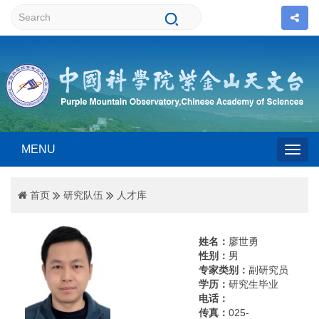
MENU
Togg
首页
研究队伍
人才库
navig
姓名：
廖世勇
性别：
男
专家类别：
副研究员
学历：
研究生毕业
电话：
传真：
025-