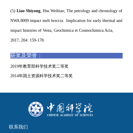
(5)
Liao Shiyong
; Hsu Weibiao; The petrology and chronology of
NWA 8009 impact melt breccia: Implication for early thermal and
impact histories of Vesta, Geochimica et Cosmochimica Acta,
2017, 204: 159-178.
获奖及荣誉：
2019年教育部科学技术奖二等奖
2014年国土资源科学技术奖二等奖
联系我们