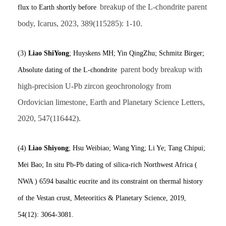
breakup of the L-chondrite parent
flux to Earth shortly before
body, Icarus, 2023, 389(115285): 1-10.
(3)
Liao ShiYong
; Huyskens MH; Yin QingZhu; Schmitz Birger;
parent body breakup with
Absolute dating of the L-chondrite
high-precision U-Pb zircon geochronology from
Ordovician limestone, Earth and Planetary Science Letters,
2020, 547(116442).
(4)
Liao Shiyong
; Hsu Weibiao; Wang Ying; Li Ye; Tang Chipui;
Mei Bao; In situ Pb‐Pb dating of silica-rich Northwest Africa (
NWA ) 6594 basaltic eucrite and its constraint on thermal history
of the Vestan crust, Meteoritics & Planetary Science, 2019,
54(12): 3064-3081.