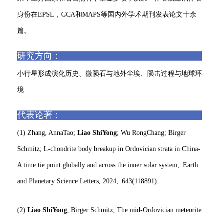
身份在EPSL，GCA和MAPS等国内外学术期刊发表论文十余
篇。
研究方向：
小行星形成演化历史、微陨石与地外尘埃、陨击过程与地球环
境
代表论著：
(1) Zhang, AnnaTao;
Liao ShiYong
; Wu RongChang; Birger
Schmitz; L-chondrite body breakup in Ordovician strata in China-
A time tie point globally and across the inner solar system, Earth
and Planetary Science Letters, 2024, 643(118891).
(2)
Liao ShiYong
; Birger Schmitz; The mid-Ordovician meteorite