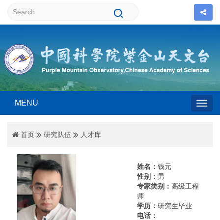
MENU
Togg
首页
研究队伍
人才库
navig
姓名：
钱元
性别：
男
专家类别：
高级工程
师
学历：
研究生毕业
电话：