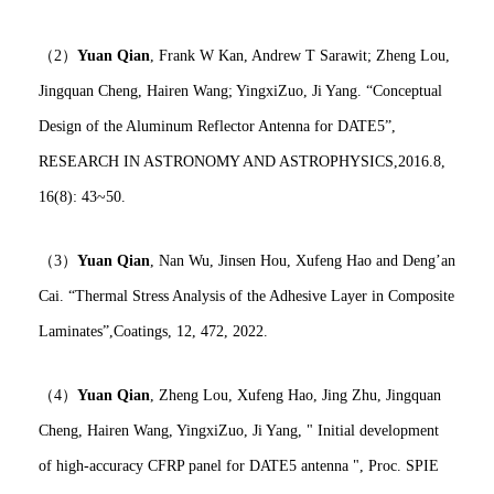
（2）
Yuan Qian
, Frank W Kan, Andrew T Sarawit; Zheng Lou,
Jingquan Cheng, Hairen Wang; YingxiZuo, Ji Yang. “Conceptual
Design of the Aluminum Reflector Antenna for DATE5”,
RESEARCH IN ASTRONOMY AND ASTROPHYSICS,2016.8,
16(8): 43~50.
（3）
Yuan Qian
, Nan Wu, Jinsen Hou, Xufeng Hao and Deng’an
Cai. “Thermal Stress Analysis of the Adhesive Layer in Composite
Laminates”,Coatings, 12, 472, 2022.
（4）
Yuan Qian
, Zheng Lou, Xufeng Hao, Jing Zhu, Jingquan
Cheng, Hairen Wang, YingxiZuo, Ji Yang, " Initial development
of high-accuracy CFRP panel for DATE5 antenna ", Proc. SPIE