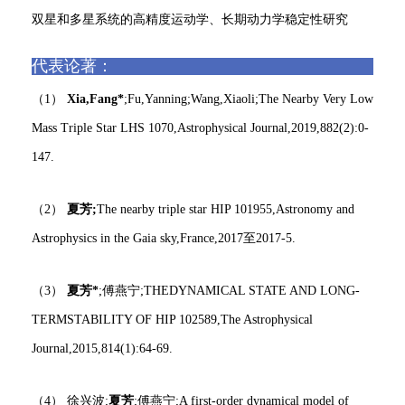
双星和多星系统的高精度运动学、长期动力学稳定性研究
代表论著：
（1）
Xia,Fang*
;Fu,Yanning;Wang,Xiaoli;The Nearby Very Low
Mass Triple Star LHS 1070,Astrophysical Journal,2019,882(2):0-
147.
（2）
夏芳;
The nearby triple star HIP 101955,Astronomy and
Astrophysics in the Gaia sky,France,2017至2017-5.
（3）
夏芳*
;傅燕宁;THEDYNAMICAL STATE AND LONG-
TERMSTABILITY OF HIP 102589,The Astrophysical
Journal,2015,814(1):64-69.
（4） 徐兴波;
夏芳
;傅燕宁;A first-order dynamical model of