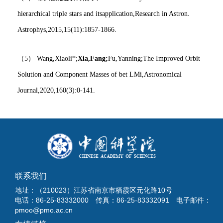
hierarchical triple stars and itsapplication,Research in Astron.
Astrophys,2015,15(11):1857-1866.
（5） Wang,Xiaoli*;
Xia,Fang;
Fu,Yanning;The Improved Orbit
Solution and Component Masses of bet LMi,Astronomical
Journal,2020,160(3):0-141.
联系我们
地址：（210023）江苏省南京市栖霞区元化路10号
电话：86-25-83332000 传真：86-25-83332091 电子邮件：
pmoo@pmo.ac.cn