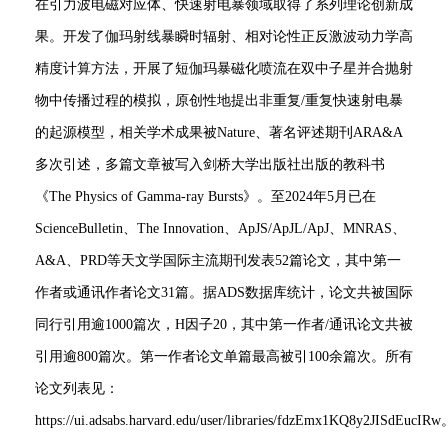
在引力波电磁对应体、快速射电暴领域取得了系列理论创新成
果。开发了伽玛射线暴瞬时辐射、相对论性正反激波动力学高
精度计算方法，开展了短伽玛暴磁化喷流在双中子星并合抛射
物中传播过程的模拟，原创性地提出非重复/重复快速射电暴
的起源模型，相关学术成果被Nature、著名评述期刊ARA&A
多次引述，多篇文章被写入剑桥大学出版社出版的教科书
《The Physics of Gamma-ray Bursts》。至2024年5月已在
ScienceBulletin、The Innovation、ApJS/ApJL/ApJ、MNRAS、
A&A、PRD等天文学国际主流期刊发表52篇论文，其中第一
作者或通讯作者论文31篇。据ADS数据库统计，论文共被国际
同行引用逾1000篇次，H因子20，其中第一作者/通讯论文共被
引用逾800篇次。第一作者论文单篇最高被引100余篇次。所有
论文列表见：
https://ui.adsabs.harvard.edu/user/libraries/fdzEmx1KQ8y2JISdEucIR