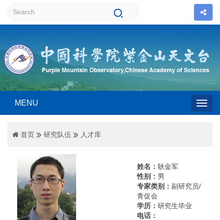
MENU
Togg
首页
研究队伍
人才库
navig
姓名：
耿金军
性别：
男
专家类别：
副研究员/
青促会
学历：
研究生毕业
电话：