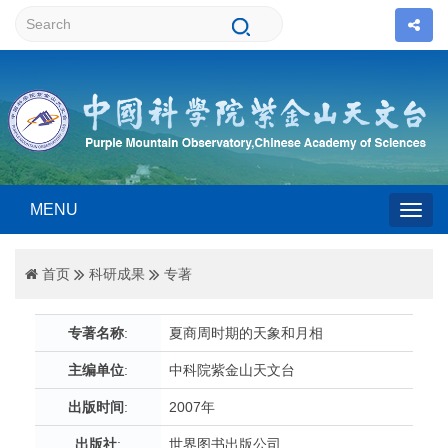
MENU
Togg
首页
科研成果
专著
navig
专著名称
:
夏商周时期的天象和月相
主编单位
:
中科院紫金山天文台
出版时间
:
2007年
出版社
:
世界图书出版公司