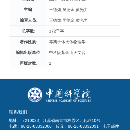
主编
:
王德焴,吴德金,黄光力
编写人员
:
王德焴,吴德金,黄光力
总字数
:
172千字
著作性质
:
等离子体天体物理学
编辑出版单位
:
中科院紫金山天文台
再版次数
:
1
联系我们
地址：（210023）江苏省南京市栖霞区元化路10号
电话：86-25-83332000 传真：86-25-83332091 电子邮件：