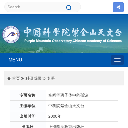
MENU
Togg
首页
科研成果
专著
navig
专著名称
:
空间等离子体中的孤波
主编单位
:
中科院紫金山天文台
出版时间
:
2000年
出版社
:
上海科技教育出版社