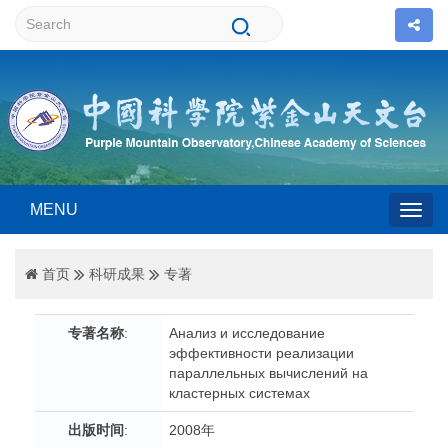
MENU
Togg
首页
科研成果
专著
navig
专著名称
:
Анализ и исследование
эффективности реализации
параллельных вычислений на
кластерных системах
出版时间
:
2008年