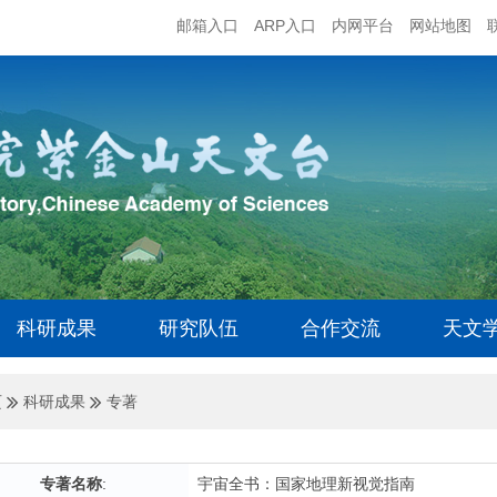
邮箱入口
ARP入口
内网平台
网站地图
科研成果
研究队伍
合作交流
天文
页
科研成果
专著
专著名称
:
宇宙全书：国家地理新视觉指南