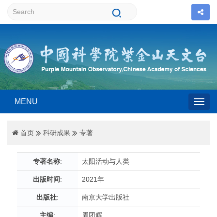
MENU
Togg
首页
科研成果
专著
navig
专著名称
:
太阳活动与人类
出版时间
:
2021年
出版社
:
南京大学出版社
主编
:
周团辉