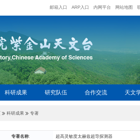
邮箱入口
ARP入口
内网平台
网站地图
科研成果
研究队伍
合作交流
天文
页
科研成果
专著
专著名称
:
超高灵敏度太赫兹超导探测器