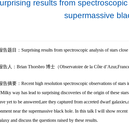
urprising results from spectroscopic 
supermassive bla
报告题目：Surprising results from spectroscopic analysis of stars close 
报告人：Brian Thorsbro 博士（Observatoire de la Côte d’Azur,Fran
报告摘要：Recent high resolution spectroscopic observations of stars in 
 Milky way has lead to surprising discoveries of the origin of these star
ave yet to be answered,are they captured from accreted dwarf galaxies,or
nment near the supermassive black hole. In this talk I will show recent 
laxy and discuss the questions raised by these results.