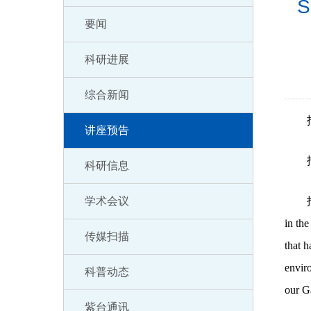
S
要闻
科研进展
综合新闻
讲座预告
科研信息
学术会议
in the
传媒扫描
that h
enviro
科普动态
our Ga
紫台通讯