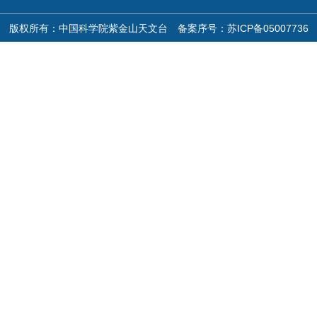
版权所有：中国科学院紫金山天文台 备案序号：
苏ICP备05007736
号
苏公网安备32011302323155号