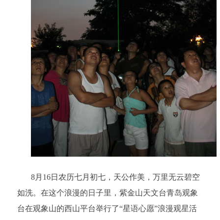
8月16日农历七月初七，天公作美，万里无云碧空
如洗。在这个浪漫的日子里，紫金山天文台青岛观象
台在观象山的西山平台举行了“星语心愿”浪漫观星活