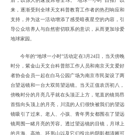
后，以惊人的速度席卷全球。“地球一小时”自推广以
来，逐渐受到全球天文科普教育工作者的热烈响应和
支持，并为这一活动增添了感受暗夜星空的内容，引
导公众培养人与自然密切联系的意识，从而更加珍爱
地球家园。
今年的“地球一小时”活动定在3月24日，当天傍晚
时分，紫金山天文台科普部工作人员和南京天文爱好
者协会会员一起在白马公园广场为南京市民架设了两
台望远镜和一台大双筒望远镜。当天正值农历初八，
傍晚时分的月亮几乎就在头顶正上方，笔直的镜筒昂
首指向头顶上的月亮，川流的人们很快被我们的望远
镜吸引了过来。老人、小孩、青年男女都围在了望远
镜周围一睹月亮的芳容。透过望远镜的目镜，月球上
的月海、高地、环形山以及它们投出的阴影都清晰可