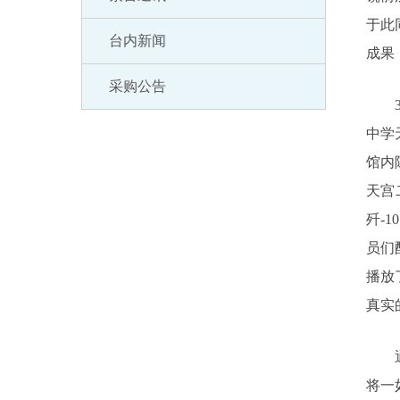
于此
台内新闻
成果
采购公告
3月
中学
馆内
天宫
歼-
员们
播放
真实
通过
将一