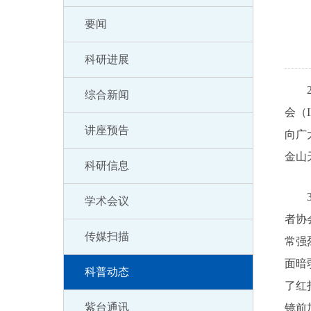
要闻
科研进展
20
综合新闻
会（
讲座预告
向广
金山
科研信息
3月
学术会议
者协
传媒扫描
常强
面暗
科普动态
了红
紫台通讯
镜前