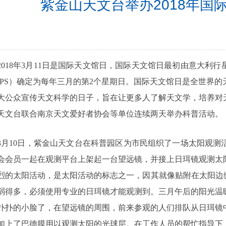
紫金山天文台举办2018年国
18年3月11日是国际天文馆日，国际天文馆日最初由意大利行星
IPS）确定为每年三月的第2个星期日。国际天文馆日是全世界
大公众宣传天文科学的日子，旨在让更多人了解天文学，培养对
天文台联合南京天文爱好者协会等单位连续两天举办科普活动。
10日，紫金山天文台在科普园区为市民组织了一场太阳观测
会会员一起在观测平台上架起一台望远镜，并接上日珥镜观测太
烈的太阳活动，是太阳活动的标志之一，因其就像贴附在太阳边
弱得多，必须使用专业的日珥镜才能观测到。三月午后的阳光温
扑扑的小脸了，在望远镜的周围，前来参观的人们排队从日珥镜
加上了巴德膜用以观测太阳的光球层。在工作人员的帮忙指导下