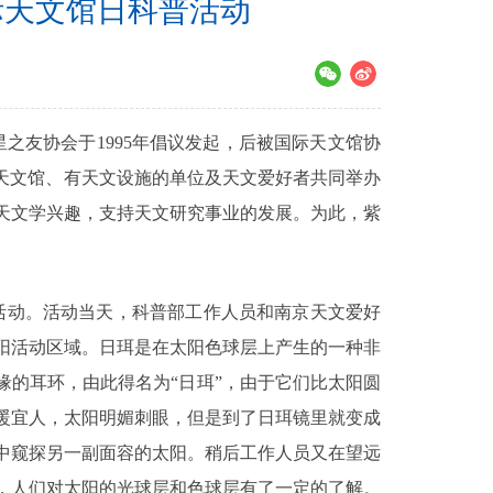
际天文馆日科普活动
之友协会于1995年倡议发起，后被国际天文馆协
的天文馆、有天文设施的单位及天文爱好者共同举办
天文学兴趣，支持天文研究事业的发展。为此，紫
活动。活动当天，科普部工作人员和南京天文爱好
阳活动区域。日珥是在太阳色球层上产生的一种非
缘的耳环，由此得名为“日珥”，由于它们比太阳圆
暖宜人，太阳明媚刺眼，但是到了日珥镜里就变成
中窥探另一副面容的太阳。稍后工作人员又在望远
，人们对太阳的光球层和色球层有了一定的了解。