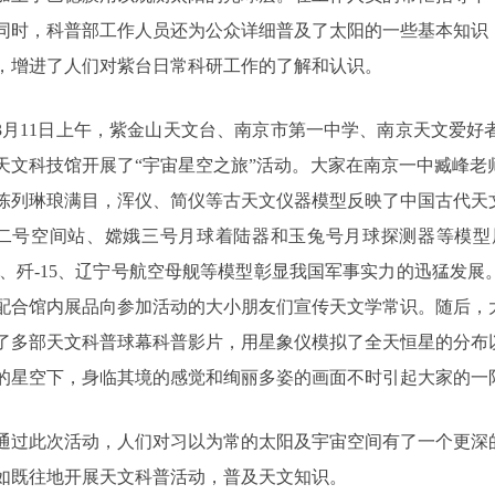
同时，科普部工作人员还为公众详细普及了太阳的一些基本知识
，增进了人们对紫台日常科研工作的了解和认识。
11日上午，紫金山天文台、南京市第一中学、南京天文爱好
天文科技馆开展了“宇宙星空之旅”活动。大家在南京一中臧峰
陈列琳琅满目，浑仪、简仪等古天文仪器模型反映了中国古代天
二号空间站、嫦娥三号月球着陆器和玉兔号月球探测器等模型
10、歼-15、辽宁号航空母舰等模型彰显我国军事实力的迅猛发
配合馆内展品向参加活动的大小朋友们宣传天文学常识。随后，
了多部天文科普球幕科普影片，用星象仪模拟了全天恒星的分布
的星空下，身临其境的感觉和绚丽多姿的画面不时引起大家的一
此次活动，人们对习以为常的太阳及宇宙空间有了一个更深的
如既往地开展天文科普活动，普及天文知识。