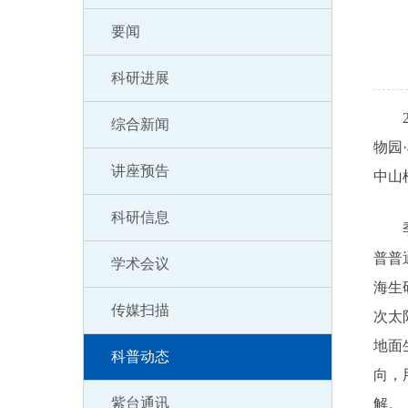
要闻
科研进展
20
综合新闻
物园
讲座预告
中山
科研信息
季海
普普
学术会议
海生
传媒扫描
次太
地面
科普动态
向，
紫台通讯
解。