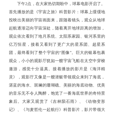
下午2点，在大家热切期盼中，球幕电影开启了。
首先播放的是《宇宙之旅》科普影片：球幕上缓缓地
投映出美丽的宇宙画面来，跟随着镜头，观众从地球
起航逐渐迈向宇宙深处，随着离开地球距离的增加，
观众依次看到了地月系统、太阳系家园、银河系里的
亿万恒星，接着又看到了更广大的星系团、超星系
团，最终看到了整个宇宙的“图像”。巨大的银幕包裹
观众，小小的观影厅犹如一艘宇宙飞船在太空中穿梭
遨游，感觉十分逼真。接着播放的影片是《海洋精
灵》，观影厅又像是一艘潜艇带领观众来到了海底，
湛蓝的海水、斑斓的珊瑚礁、美丽的海底动物、优美
的音乐无不令人陶醉，饱览了一番海底世界的奇特景
象后。大家又观赏了《吉林陨石雨》、《动物变形
记》、《与麦哲伦一起航行》科普影片，影片带领大