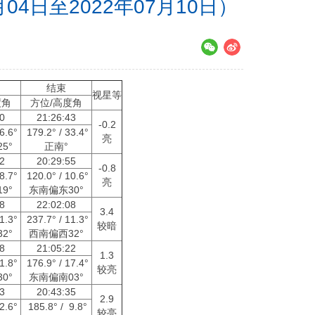
4日至2022年07月10日）
点
结束
视星等
度角
方位/高度角
10
21:26:43
-0.2
36.6°
179.2° / 33.4°
亮
5°
正南°
52
20:29:55
-0.8
58.7°
120.0° / 10.6°
亮
9°
东南偏东30°
08
22:02:08
3.4
11.3°
237.7° / 11.3°
较暗
2°
西南偏西32°
08
21:05:22
1.3
21.8°
176.9° / 17.4°
较亮
0°
东南偏南03°
03
20:43:35
2.9
12.6°
185.8° / 9.8°
较亮