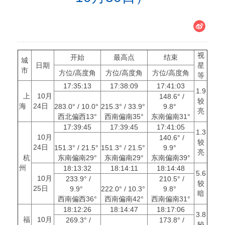
视
开始
最高点
结束
城
日期
星
市
方位/高度角
方位/高度角
方位/高度角
等
17:35:13
17:38:09
17:41:03
1.9
上
10月
148.6° /
较
海
24日
283.0° / 10.0°
215.3° / 33.9°
9.8°
亮
西北偏西13°
西南偏南35°
东南偏南31°
17:39:45
17:39:45
17:41:05
1.3
10月
140.6° /
较
24日
151.3° / 21.5°
151.3° / 21.5°
9.9°
亮
杭
东南偏南29°
东南偏南29°
东南偏南39°
州
18:13:32
18:14:11
18:14:48
5.6
10月
233.9° /
210.5° /
较
25日
9.9°
222.0° / 10.3°
9.8°
暗
西南偏西36°
西南偏南42°
西南偏南31°
18:12:26
18:14:47
18:17:06
3.8
福
10月
269.3° /
173.8° /
较