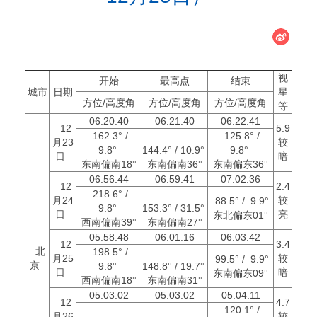
视
开始
最高点
结束
城市
日期
星
方位/高度角
方位/高度角
方位/高度角
等
06:20:40
06:21:40
06:22:41
12
5.9
162.3° /
125.8° /
月23
较
9.8°
144.4° / 10.9°
9.8°
日
暗
东南偏南18°
东南偏南36°
东南偏东36°
06:56:44
06:59:41
07:02:36
12
2.4
218.6° /
月24
较
88.5° / 9.9°
9.8°
153.3° / 31.5°
日
亮
东北偏东01°
西南偏南39°
东南偏南27°
05:58:48
06:01:16
06:03:42
12
3.4
北
198.5° /
月25
较
99.5° / 9.9°
京
9.8°
148.8° / 19.7°
日
暗
东南偏东09°
西南偏南18°
东南偏南31°
05:03:02
05:03:02
05:04:11
12
4.7
120.1° /
月26
较