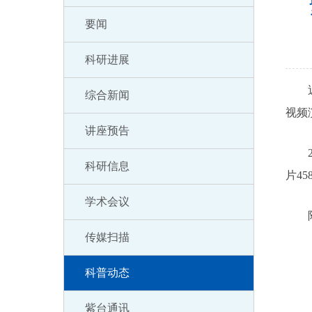
要闻
科研进展
近日
综合新闻
视频
讲座预告
20
科研信息
片45
学术会议
附
传媒扫描
科普动态
紫台通讯