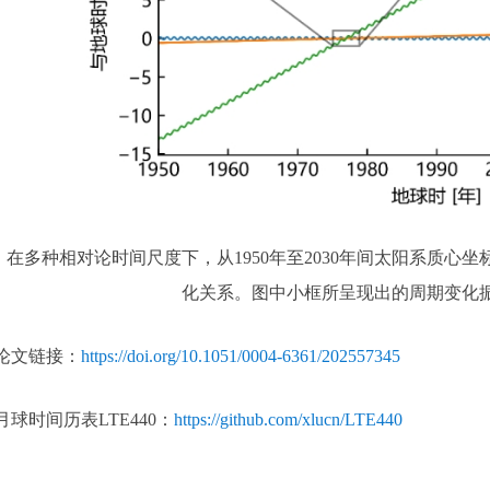
：在多种相对论时间尺度下，从1950年至2030年间太阳系质
化关系。图中小框所呈现出的周期变化振
论文链接：
https://doi.org/10.1051/0004-6361/202557345
月球时间历表LTE440：
https://github.com/xlucn/LTE440