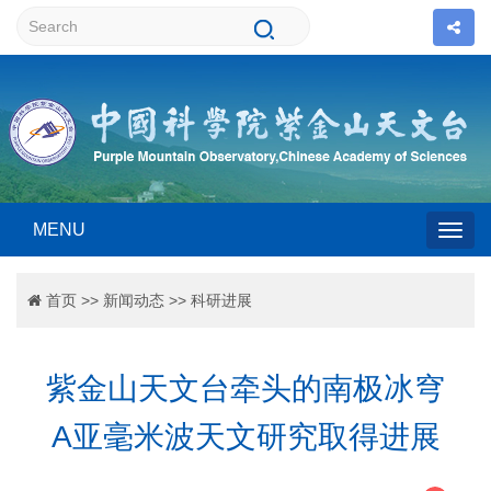
MENU
Togg
首页
>>
新闻动态
>>
科研进展
navig
紫金山天文台牵头的南极冰穹
A亚毫米波天文研究取得进展