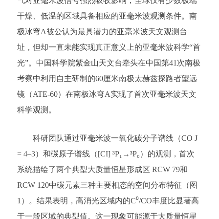
气对亚毫米波信号强烈吸收影响，全球仅有少数极端
干燥、低温的区域具备相应的亚毫米波观测条件。南
极冰穹A被公认为最具潜力的亚毫米波天文观测台
址，但却一直未能实现真正意义上的亚毫米波科学“首
光”。中国科学院紫金山天文台牵头在中国第41次南极
考察中利用自主研制的60厘米南极太赫兹探路者望远
镜（ATE-60）在南极冰穹A实现了首次亚毫米波天文
科学观测。
科研团队通过亚毫米波一氧化碳分子谱线（CO J
= 4–3）和碳原子谱线（[CI] ³P₁→³P₀）的观测，首次
系统描绘了两个典型大质量恒星形成区 RCW 79和
RCW 120中碳元素三种主要相态的空间分布特征（图
1）。结果表明，高消光区域内的C⁰/CO丰度比显著高
于一般区域的典型值。这一现象可能源于大质量恒星