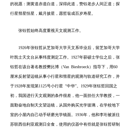
的祝愿：测黄道赤道白道，深得此道，赞钰老步人间正道；探
行星彗星恒星，戴月披星，愿哲翁成百岁寿星。
张钰哲始终高度重视天文观测工作。
1926年张钰哲从芝加哥大学天文系毕业后，留芝加哥大学
叶凯士天文台从事纬度测定工作。1927年获硕士学位之后，张
钰哲在该台著名教授樊比博（Van Biesbroeck）指导下，用60
厘米反射望远镜从事小行星和彗星的观测与轨道研究工作，并
于1928年发现第1125号小行星 “中华”。1929年张钰哲回国之
初，我国进行天文观测的条件很差，他一面担任大学教授，一
面勤奋地自制天文望远镜，从国外购买光学玻璃，在学校地下
室的小屋内自己动手研磨光学镜面。1936年，他和李珩被派往
苏联西伯利亚观测日全食，使用的仪器中有些就是张钰哲研制