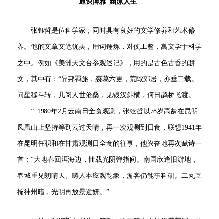
通识博雅 涵泳人生
张钰哲是位科学家，同时具有良好的文学修养和艺术修
养。他的文章文笔优美，用词锤炼，对仗工整，寓文学于科学
之中。例如《美洲天文台参观述记》，用的是古色古香的骈
文，其中有：“异邦羁旅，裘葛六更，荒陬郊居，亦垂二载。
问星移斗转，几阅人世沧桑，见银汉斜横，何日鹊桥飞渡。
……” 1980年2月云南日全食观测，张钰哲以78岁高龄在昆明
凤凰山上坚持等到云过天晴，再一次观测到日食，联想1941年
在昆明任职和在甘肃观测日全食的往事，他兴奋地再次赋诗一
首：“大地春回洱海边，卌载光阴弹指间。南国欣逢旧游地，
春城重见朗晴天。畴人本应观乾象，游客仍能事科研。二丸互
掩神州暗，光明再放景逾妍。”