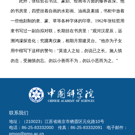
此外，张钰哲在书法、篆刻、绘画等方面的修养甚深。他
的书房里，四壁挂着自画的水彩画、油画及素描，书柜中放着
一些他刻制的隶、篆、草等各种字体的印章。1962年张钰哲用
隶书写过一副自拟对联，长期挂在书房里：“观河汉星辰，远
溯鸿濛探造化；究躔离仪象，相期月窟建灵台。”他亦为子女
用中楷写下这样的警句：“莫道人之短，勿说已之长。施人慎
勿念，受施慎勿忘。勿以小善而不为，勿以小恶而为之。”
联系我们
地址：（210023）江苏省南京市栖霞区元化路10号
电话：86-25-83332000 传真：86-25-83332091 电子邮件：
pmoo@pmo.ac.cn