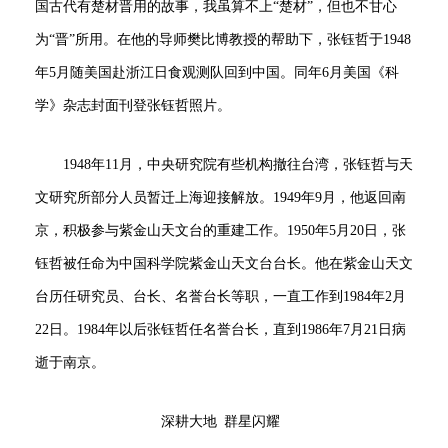
国古代有楚材晋用的故事，我虽算不上“楚材”，但也不甘心
为“晋”所用。在他的导师樊比博教授的帮助下，张钰哲于1948
年5月随美国赴浙江日食观测队回到中国。同年6月美国《科
学》杂志封面刊登张钰哲照片。
1948年11月，中央研究院有些机构撤往台湾，张钰哲与天
文研究所部分人员暂迁上海迎接解放。1949年9月，他返回南
京，积极参与紫金山天文台的重建工作。1950年5月20日，张
钰哲被任命为中国科学院紫金山天文台台长。他在紫金山天文
台历任研究员、台长、名誉台长等职，一直工作到1984年2月
22日。1984年以后张钰哲任名誉台长，直到1986年7月21日病
逝于南京。
深耕大地 群星闪耀