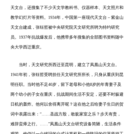
天文台，还搜集了不少天文学教科书、仪器样本、天文照片和
教学幻灯片等资料。1934年，中国第一座现代天文台－紫金山
天文台建成，张钰哲被中央研究院天文研究所聘为特约研究
员。1937年抗战爆发后，他携带多年搜集的全部图书资料随中
央大学西迁重庆。
当时，天文研究所西迁至昆明，建立了凤凰山天文台。
1941年初，张钰哲受聘担任天文研究所所长，只身从重庆到昆
明任职。当时他不足40岁，留下老母和小他8岁的年青妻子及
两个幼小的子女在重庆，抗战期间生活不安定，还要不时躲避
日机的轰炸。他何以舍得离开呢？这在他之后给妻子生日的贺
词中表露出来：“……圣战方殷，敢躭家室之乐？步天有责，
难辞蛮瘴之行。……”凤凰山天文台研究设备简陋，生活条件
艰苦，他仍以一台破旧的台式计算机和一些陈旧的仪器坚持工