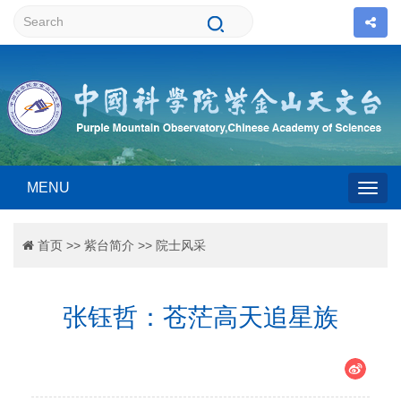
MENU
Togg
首页
>>
紫台简介
>>
院士风采
navig
张钰哲：苍茫高天追星族