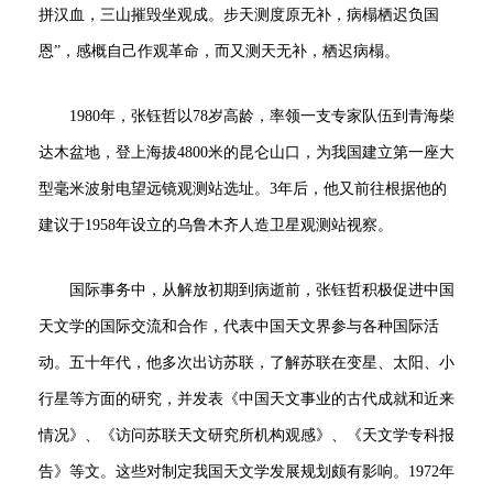
拼汉血，三山摧毁坐观成。步天测度原无补，病榻栖迟负国
恩”，感概自己作观革命，而又测天无补，栖迟病榻。
1980年，张钰哲以78岁高龄，率领一支专家队伍到青海柴
达木盆地，登上海拔4800米的昆仑山口，为我国建立第一座大
型毫米波射电望远镜观测站选址。3年后，他又前往根据他的
建议于1958年设立的乌鲁木齐人造卫星观测站视察。
国际事务中，从解放初期到病逝前，张钰哲积极促进中国
天文学的国际交流和合作，代表中国天文界参与各种国际活
动。五十年代，他多次出访苏联，了解苏联在变星、太阳、小
行星等方面的研究，并发表《中国天文事业的古代成就和近来
情况》、《访问苏联天文研究所机构观感》、《天文学专科报
告》等文。这些对制定我国天文学发展规划颇有影响。1972年