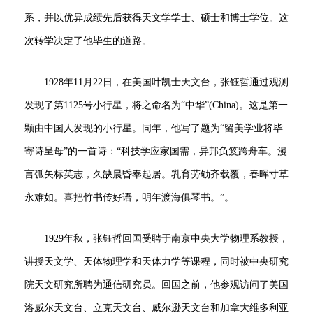
系，并以优异成绩先后获得天文学学士、硕士和博士学位。这
次转学决定了他毕生的道路。
1928年11月22日，在美国叶凯士天文台，张钰哲通过观测
发现了第1125号小行星，将之命名为“中华”(China)。这是第一
颗由中国人发现的小行星。同年，他写了题为“留美学业将毕
寄诗呈母”的一首诗：“科技学应家国需，异邦负笈跨舟车。漫
言弧矢标英志，久缺晨昏奉起居。乳育劳劬齐载覆，春晖寸草
永难如。喜把竹书传好语，明年渡海俱琴书。”。
1929年秋，张钰哲回国受聘于南京中央大学物理系教授，
讲授天文学、天体物理学和天体力学等课程，同时被中央研究
院天文研究所聘为通信研究员。回国之前，他参观访问了美国
洛威尔天文台、立克天文台、威尔逊天文台和加拿大维多利亚