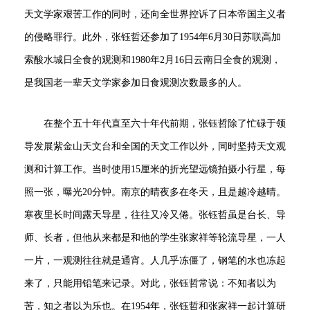
天文学家艰苦工作的同时，还向全世界控诉了日本帝国主义者
的侵略罪行。此外，张钰哲还参加了1954年6月30日苏联高加
索酸水城日全食的观测和1980年2月16日云南日全食的观测，
是我国老一辈天文学家参加日食观测次数最多的人。
在整个五十年代直至六十年代前期，张钰哲除了忙碌于领
导发展紫金山天文台和全国的天文工作以外，同时坚持天文观
测和计算工作。当时使用15厘米的折光望远镜拍摄小行星，每
照一张，曝光20分钟。南京的晴夜多在冬天，且是越冷越晴。
寒夜里长时间露天导星，往往又冷又倦。张钰哲虽是台长、导
师、长者，但他从来都是和他的学生张家祥等轮流导星，一人
一片，一观测往往就是通宵。人几乎冻僵了，钢笔的水也冻起
来了，只能用铅笔来记录。对此，张钰哲常说：不知者以为
苦，知之者以为乐也。在1954年，张钰哲和张家祥一起计算研