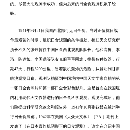
的。尽管天阴观测未成功，但为后来的日全食观测积累了经
验。
1941年9月21日我国西北部可见日全食。当时正值抗日战
争最艰苦的时期，组织日食观测的条件极差。担任天文研究所
所长不久的张钰哲任中国日食西北观测队队长。他和高鲁、李
珩、陈遵姒、李国鼎等队友克服重重困难，携带各种仪器，行
期42天，行程3200公里，冒着敌机轰炸的危险，从昆明到甘肃
临洮观测日食。观测队拍摄到中国境内中国天文学家自拍的第
一张日全食照片和第一部日全食彩色影片。这是首次在我国境
内利用现代天文仪器进行的日全食科学观测。观测完成后，他
们除提出科学研究论文和报告外，1941年10月张钰哲在兰州举
行日全食展览，1942年在美国《大众天文学》（P.A.）期刊上
发表了《在日本轰炸机阴影下的日食观测》。该文在介绍中国