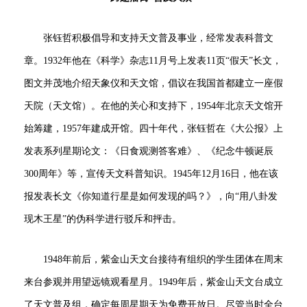
张钰哲积极倡导和支持天文普及事业，经常发表科普文
章。1932年他在《科学》杂志11月号上发表11页“假天”长文，
图文并茂地介绍天象仪和天文馆，倡议在我国首都建立一座假
天院（天文馆）。在他的关心和支持下，1954年北京天文馆开
始筹建，1957年建成开馆。四十年代，张钰哲在《大公报》上
发表系列星期论文：《日食观测答客难》、《纪念牛顿诞辰
300周年》等，宣传天文科普知识。1945年12月16日，他在该
报发表长文《你知道行星是如何发现的吗？》，向“用八卦发
现木王星”的伪科学进行驳斥和抨击。
1948年前后，紫金山天文台接待有组织的学生团体在周末
来台参观并用望远镜观看星月。1949年后，紫金山天文台成立
了天文普及组，确定每周星期天为免费开放日。尽管当时全台