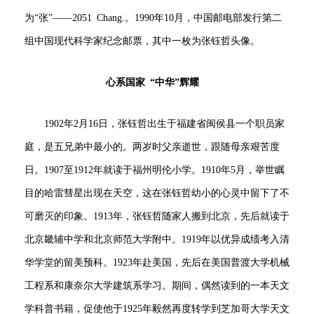
为“张”——2051 Chang.。1990年10月，中国邮电部发行第二
组中国现代科学家纪念邮票，其中一枚为张钰哲头像。
心系国家 “中华”辉耀
1902年2月16日，张钰哲出生于福建省闽侯县一个职员家
庭，是五兄弟中最小的。两岁时父亲逝世，跟随母亲艰苦度
日。1907至1912年就读于福州明伦小学。1910年5月，举世瞩
目的哈雷彗星出现在天空，这在张钰哲幼小的心灵中留下了不
可磨灭的印象。1913年，张钰哲随家人搬到北京，先后就读于
北京畿辅中学和北京师范大学附中。1919年以优异成绩考入清
华学堂的留美预科。1923年赴美国，先后在美国普渡大学机械
工程系和康奈尔大学建筑系学习。期间，偶然读到的一本天文
学科普书籍，促使他于1925年毅然再度转学到芝加哥大学天文