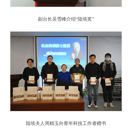
副台长吴雪峰介绍“陆埮奖”
陆埮夫人周精玉向青年科技工作者赠书