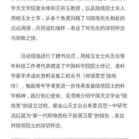
学天文学院黄永锋和王祥玉教授，以及陆埮院士夫人
周精玉女士等，从各个角度回顾了与陆埮先生相处的
点点滴滴，共同追忆缅怀，表达了对先生的深切怀念
与崇敬之情。
活动现场进行了赠书仪式，周精玉女士向五位青
年科技工作者代表赠送了中国科学院院士传记、老科
学家学术成长资料采集工程丛书《仰望星空 陆埮
传》，勉励青年学者更进一步传承发扬陆埮院士的科
学精神，践行初心使命。吴雪峰介绍中国天文学会“陆
埮奖”的设立过程。紫金山天文台台务委员范一中研究
员以题为“新一代暗物质粒子探测卫星”的报告，表达
对陆埮院士的深切怀念。