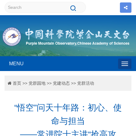
MENU
Togg
首页
>>
党群园地
>>
党建动态
>>
党群活动
navig
“悟空”问天十年路：初心、使
命与担当
——常进院士主讲“抢高攻