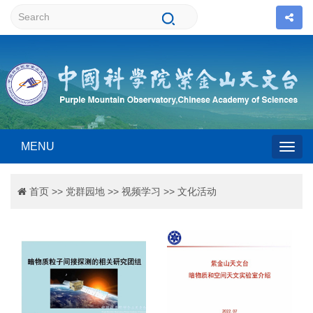
MENU
Togg
首页
>>
党群园地
>>
视频学习
>>
文化活动
navig