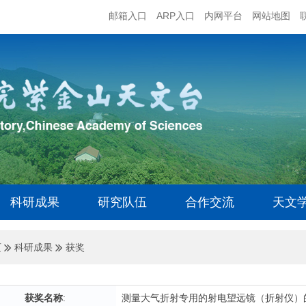
邮箱入口
ARP入口
内网平台
网站地图
科研成果
研究队伍
合作交流
天文
页
科研成果
获奖
获奖名称
:
测量大气折射专用的射电望远镜（折射仪）