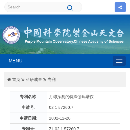
MENU
Togg
首页
科研成果
专利
navig
专利名称
:
月球探测的特殊伽玛谱仪
申请号
:
02 1 57260.7
申请日期
:
2002-12-26
专利号
:
ZL 02 1 57260.7