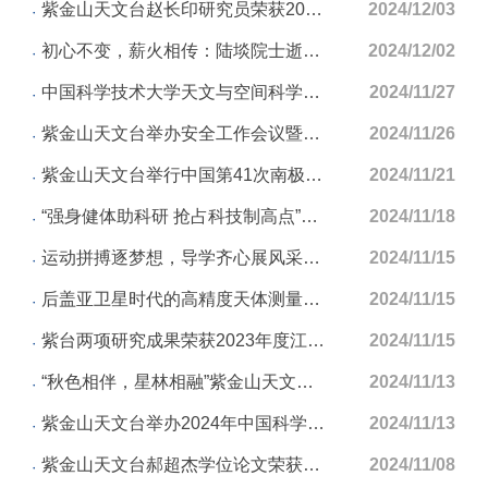
紫金山天文台赵长印研究员荣获2024年度何梁何利基金科学与技术进步奖
2024/12/03
初心不变，薪火相传：陆埮院士逝世十周年纪念活动在南京举行
2024/12/02
中国科学技术大学天文与空间科学学院2024年导师培训交流会成功召开
2024/11/27
紫金山天文台举办安全工作会议暨消防安全培训会
2024/11/26
紫金山天文台举行中国第41次南极考察队员出征仪式
2024/11/21
“强身健体助科研 抢占科技制高点”——紫台开展职工健步行活动
2024/11/18
运动拼搏逐梦想，导学齐心展风采——紫金山天文台参加国科大南京学院首届师生运动会取得佳绩
2024/11/15
后盖亚卫星时代的高精度天体测量国际研讨会在南京成功召开
2024/11/15
紫台两项研究成果荣获2023年度江苏省科学技术奖
2024/11/15
“秋色相伴，星林相融”紫金山天文台与南京中医药大学联谊活动圆满落幕
2024/11/13
紫金山天文台举办2024年中国科学院科学节活动
2024/11/13
紫金山天文台郝超杰学位论文荣获2024年度中国科学院优秀博士学位论文
2024/11/08