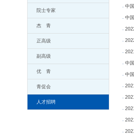
中国
院士专家
中国
杰 青
20
20
正高级
20
副高级
中
优 青
中
20
青促会
20
人才招聘
20
20
20