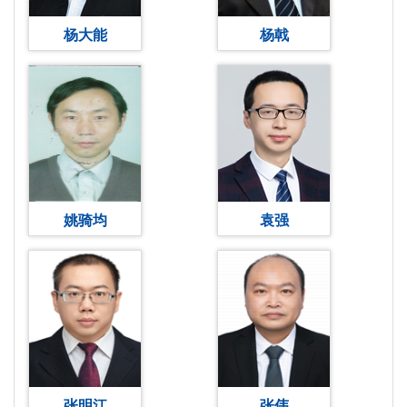
杨大能
杨戟
姚骑均
袁强
张明江
张伟