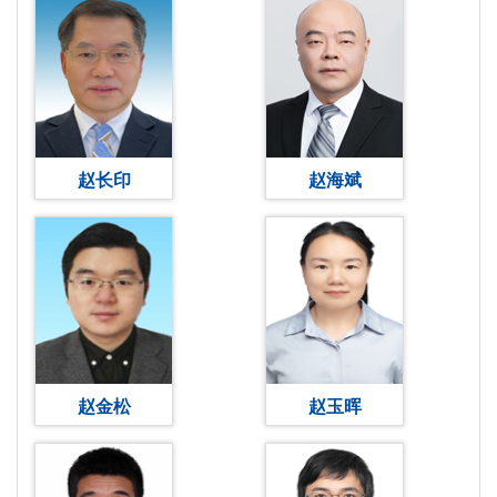
赵长印
赵海斌
赵金松
赵玉晖