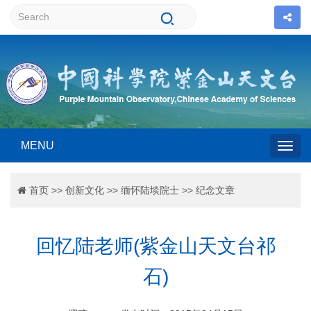
MENU
Togg
首页
>>
创新文化
>>
缅怀陆埮院士
>>
纪念文章
navig
回忆陆老师(紫金山天文台祁
石)