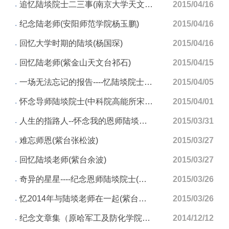
追忆陆埮院士二三事(南京大学天文与空间科学学院王善钦)
2015/04/16
纪念陆老师(安阳师范学院杨玉鹏)
2015/04/16
回忆大学时期的陆埮(杨国琛)
2015/04/16
回忆陆老师(紫金山天文台祁石)
2015/04/15
一场无法忘记的报告----忆陆埮院士之2013年紫台夏令营报告(紫台吕静、杜秋生、李翀、王晨、徐磊、鹿瑶、孙佳)
2015/04/05
怀念导师陆埮院士(中科院高能所宋黎明研究员)
2015/04/01
人生的指路人--怀念我的恩师陆埮先生(南京大学王祥玉教授)
2015/03/31
难忘师恩(紫台张松波)
2015/03/27
回忆陆埮老师(紫台余波)
2015/03/27
奇异的星星----纪念恩师陆埮院士(南京大学黄永锋教授)
2015/03/26
忆2014年与陆埮老师在一起(紫台范一中研究员)
2015/03/26
纪念文章集（原哈军工及防化学院的同仁、同亊、战友、学生）
2014/12/12