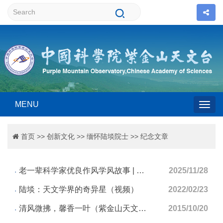
MENU
Togg
首页
>>
创新文化
>>
缅怀陆埮院士
>>
纪念文章
navig
老一辈科学家优良作风学风故事 | 陆埮：简单纯粹，不享特殊待遇
2025/11/28
陆埮：天文学界的奇异星（视频）
2022/02/23
清风微拂，馨香一叶（紫金山天文台张笋）
2015/10/20