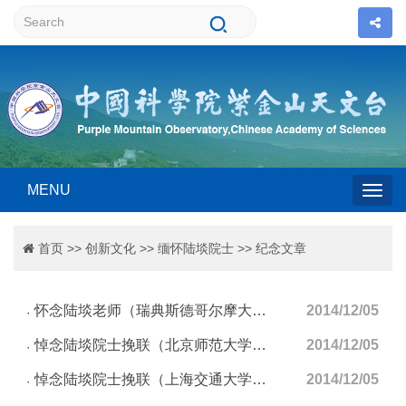
MENU
Togg
首页
>>
创新文化
>>
缅怀陆埮院士
>>
纪念文章
navig
怀念陆埮老师（瑞典斯德哥尔摩大学Ph.D学生李亮）
2014/12/05
悼念陆埮院士挽联（北京师范大学李宗伟）
2014/12/05
悼念陆埮院士挽联（上海交通大学尤峻汉）
2014/12/05