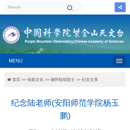
MENU
Togg
首页
>>
创新文化
>>
缅怀陆埮院士
>>
纪念文章
navig
纪念陆老师(安阳师范学院杨玉
鹏)