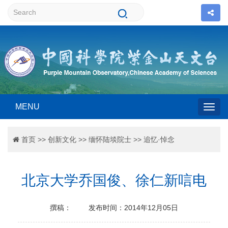
MENU
Togg
首页
>>
创新文化
>>
缅怀陆埮院士
>>
追忆·悼念
navig
北京大学乔国俊、徐仁新唁电
撰稿：
发布时间：2014年12月05日